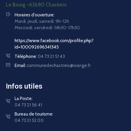
Le Bourg –63680 Chastreix
Horaires d'ouverture:
Mardi, jeudi, samedi: 9h-12h
Mercredi, vendredi:
14h30-17h30
https://www.facebook.com/profile.php?
id=100092696341345
Téléphone:
04 73 21 51 43
Email:
communedechastreix@orange.fr
Infos utiles
La Poste:
04 73 21 56 41
Bureau de tourisme:
04 73 21 52 00