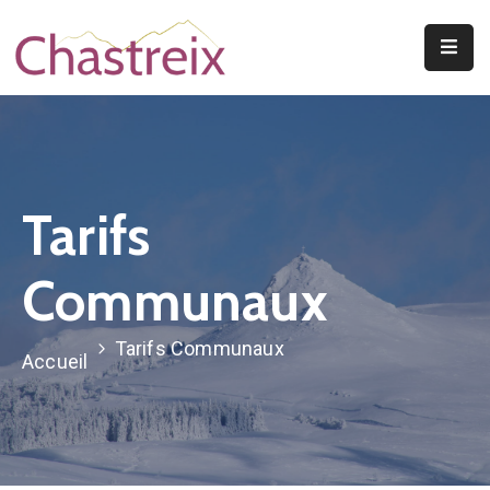
Mentions Légales
Vie
Municipale
Découvrir
Le
Tarifs
Village
Vivre
Communaux
À
Chastreix
Tarifs Communaux
Accueil
A
Voir/A
Faire