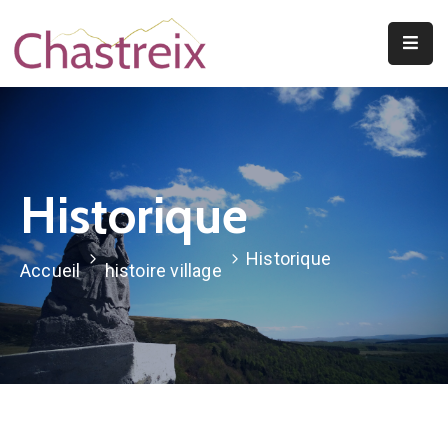
Mentions Légales
Vie
Municipale
Découvrir
Le
Historique
Village
Vivre
Historique
Accueil
histoire village
À
Chastreix
A
Voir/A
Faire