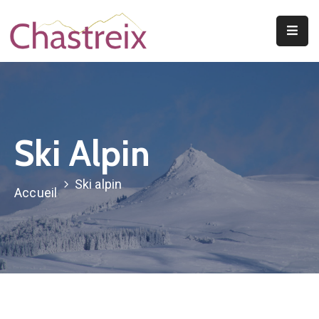
Mentions Légales
Vie
Municipale
Découvrir
Le
Ski Alpin
Village
Vivre
Ski alpin
Accueil
À
Chastreix
A
Voir/A
Faire