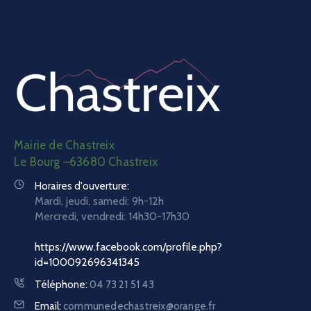
Mairie de Chastreix
Le Bourg –63680 Chastreix
Horaires d'ouverture:
Mardi, jeudi, samedi: 9h-12h
Mercredi, vendredi:
14h30-17h30
https://www.facebook.com/profile.php?
id=100092696341345
Téléphone:
04 73 21 51 43
Email:
communedechastreix@orange.fr