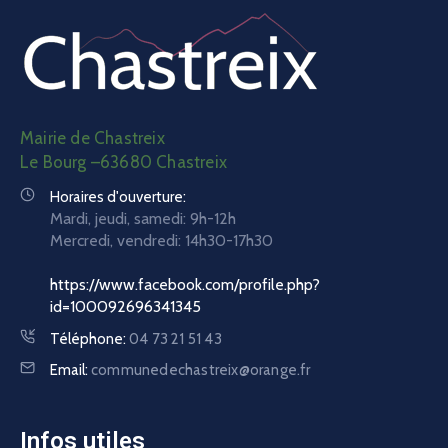
Mairie de Chastreix
Le Bourg –63680 Chastreix
Horaires d'ouverture:
Mardi, jeudi, samedi: 9h-12h
Mercredi, vendredi:
14h30-17h30
https://www.facebook.com/profile.php?
id=100092696341345
Téléphone:
04 73 21 51 43
Email:
communedechastreix@orange.fr
Infos utiles