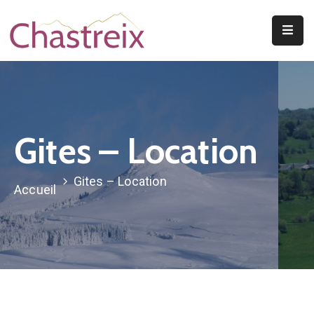
Mentions Légales
Vie
Municipale
Découvrir
Le
Gites – Location
Village
Vivre
Gites – Location
Accueil
À
Chastreix
A
Voir/A
Faire