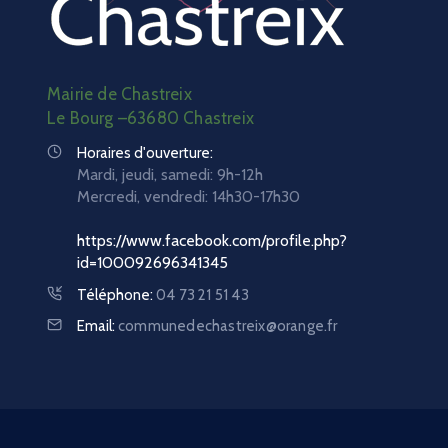
Mairie de Chastreix
Le Bourg –63680 Chastreix
Horaires d'ouverture:
Mardi, jeudi, samedi: 9h-12h
Mercredi, vendredi:
14h30-17h30
https://www.facebook.com/profile.php?
id=100092696341345
Téléphone:
04 73 21 51 43
Email:
communedechastreix@orange.fr