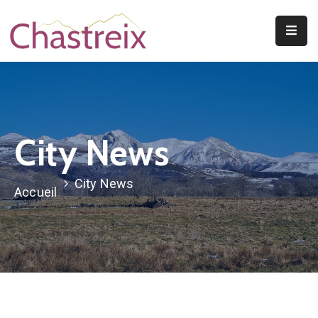
Mentions Légales
Vie
Municipale
Découvrir
Le
City News
Village
Vivre
City News
Accueil
À
Chastreix
A
Voir/A
Faire