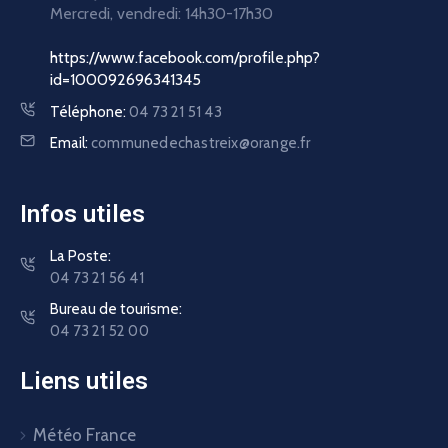
Mercredi, vendredi:
14h30-17h30
https://www.facebook.com/profile.php?
id=100092696341345
Téléphone:
04 73 21 51 43
Email:
communedechastreix@orange.fr
Infos utiles
La Poste:
04 73 21 56 41
Bureau de tourisme:
04 73 21 52 00
Liens utiles
Météo France